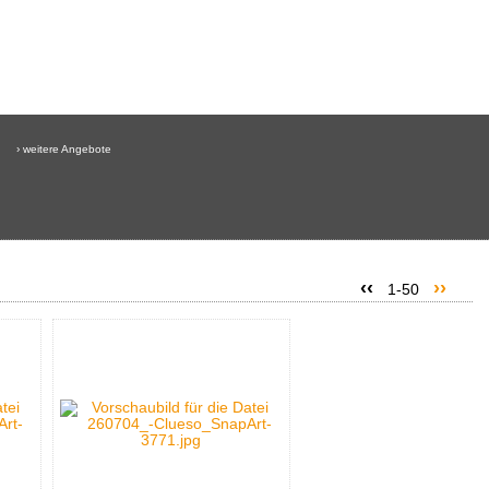
› weitere Angebote
‹‹
››
1-50