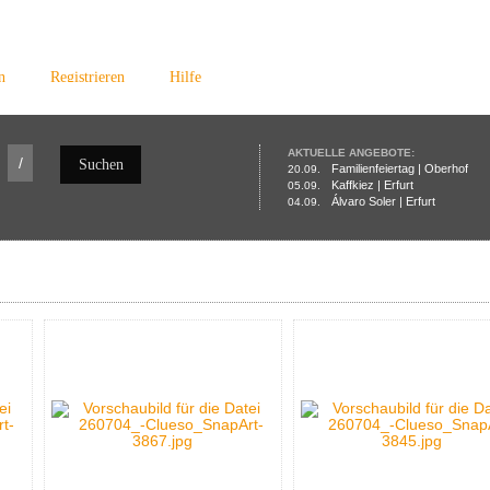
n
Registrieren
Hilfe
AKTUELLE ANGEBOTE:
/
Suchen
Familienfeiertag | Oberhof
20.09.
Kaffkiez | Erfurt
05.09.
Álvaro Soler | Erfurt
04.09.