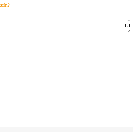
seln?
‹‹
1-1
››