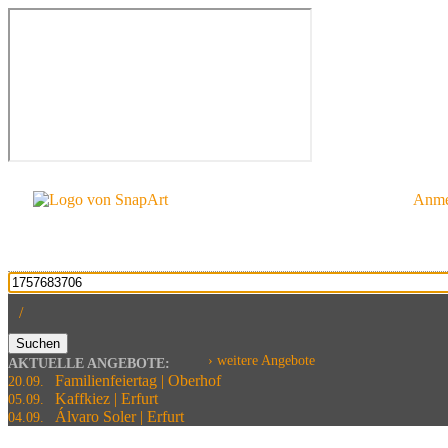
Anme
/
Suchen
› weitere Angebote
AKTUELLE ANGEBOTE:
Familienfeiertag | Oberhof
20.09.
Kaffkiez | Erfurt
05.09.
Álvaro Soler | Erfurt
04.09.