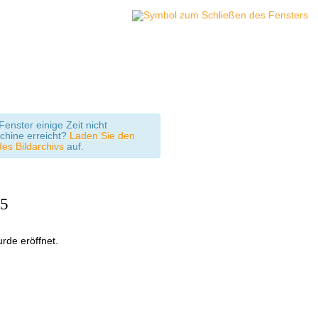
enster einige Zeit nicht
chine erreicht?
Laden Sie den
des Bildarchivs
auf.
25
rde eröffnet.