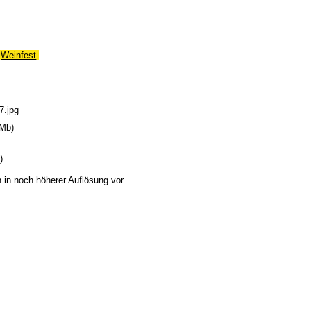
Weinfest
7.jpg
 Mb)
)
h in noch höherer Auflösung vor.