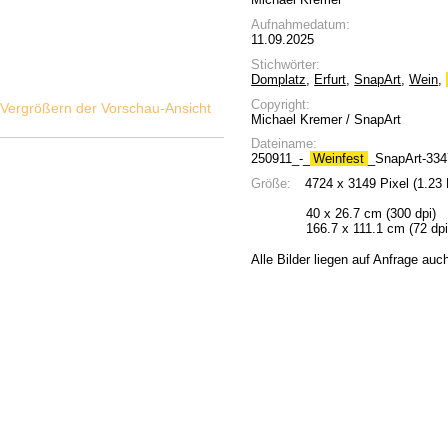
Aufnahmedatum:
11.09.2025
Stichwörter:
Domplatz
,
Erfurt
,
SnapArt
,
Wein
,
Copyright:
Michael Kremer / SnapArt
Dateiname:
250911_-_
Weinfest
_SnapArt-334
Größe:
4724 x 3149 Pixel (1.23
40 x 26.7 cm (300 dpi)
166.7 x 111.1 cm (72 dpi
Alle Bilder liegen auf Anfrage auc