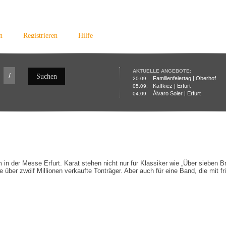
n
Registrieren
Hilfe
AKTUELLE ANGEBOTE:
/
Suchen
Familienfeiertag | Oberhof
20.09.
Kaffkiez | Erfurt
05.09.
Álvaro Soler | Erfurt
04.09.
n der Messe Erfurt. Karat stehen nicht nur für Klassiker wie „Über sieben Br
 über zwölf Millionen verkaufte Tonträger. Aber auch für eine Band, die mit f