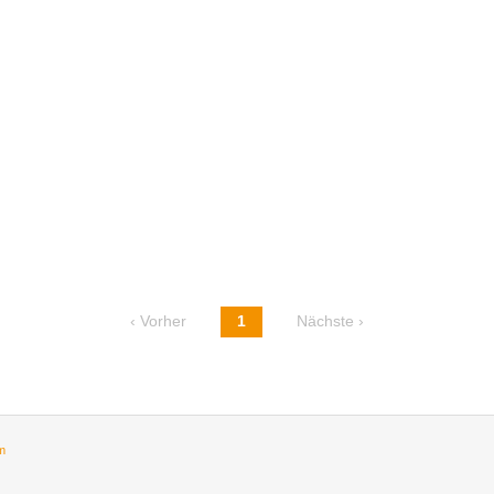
‹ Vorher
1
Nächste ›
m